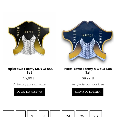
Papierowe Formy MOYCI 500
Plastikowe Formy MOYCI 500
Szt
Szt
59,99
zł
69,99
zł
Artykuły pomocnicze
Artykuły pomocnicze
DODAJ DO KOSZYKA
DODAJ DO KOSZYKA
←
1
2
3
…
24
25
26