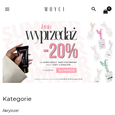
Przejdź
Szukaj
do
treści
Kategorie
Akrylożel