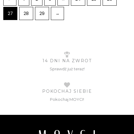
27
28
29
→
14 DNI NA ZWROT
Sprawdź już teraz!
POKOCHAJ SIEBIE
Pokochaj MOYCI!