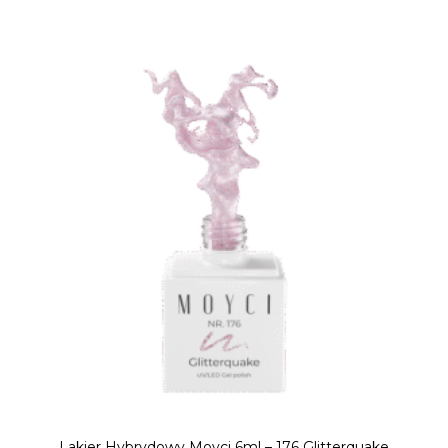
Lakier Hybrydowy Moyci 6ml – 176 Glitterquake