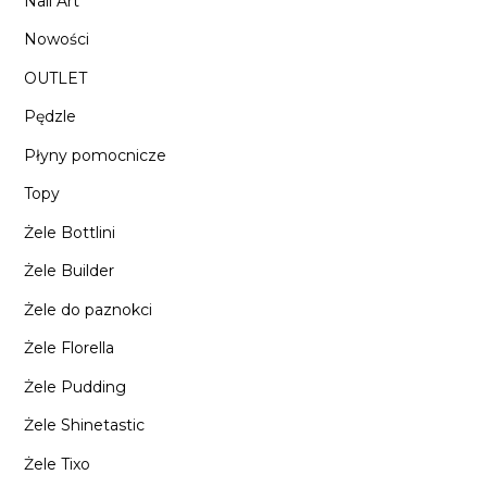
Nail Art
Nowości
OUTLET
Pędzle
Płyny pomocnicze
Topy
Żele Bottlini
Żele Builder
Żele do paznokci
Żele Florella
Żele Pudding
Żele Shinetastic
Żele Tixo