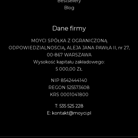
Bestsellery
Blog
Dane firmy
MOYCI SPÓŁKA Z OGRANICZONĄ
ODPOWIEDZIALNOŚCIĄ, ALEJA JANA PAWŁA II, nr 27,
00-867 WARSZAWA
Wysokość kapitału zakładowego:
5 000,00 ZŁ
NIP 8542444140
REGON 525573608
KRS 0001041800
T: 535 525 228
E: kontakt@moyci.pl