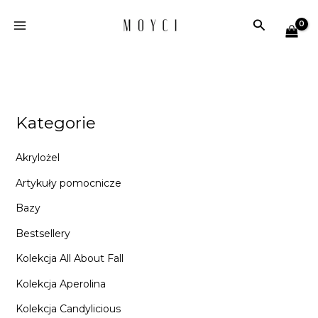
Przejdź
Szukaj
do
treści
Kategorie
Akrylożel
Artykuły pomocnicze
Bazy
Bestsellery
Kolekcja All About Fall
Kolekcja Aperolina
Kolekcja Candylicious