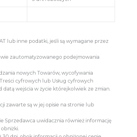
AT lub inne podatki, jeśli są wymagane przez
stawie zautomatyzowanego podejmowania
adzania nowych Towarów, wycofywania
Treści cyfrowych lub Usług cyfrowych
datą wejścia w życie którejkolwiek ze zmian.
i zawarte są w jej opisie na stronie lub
ie Sprzedawca uwidacznia również informację
obniżki.
30 dni, obok informacji o obniżonej cenie