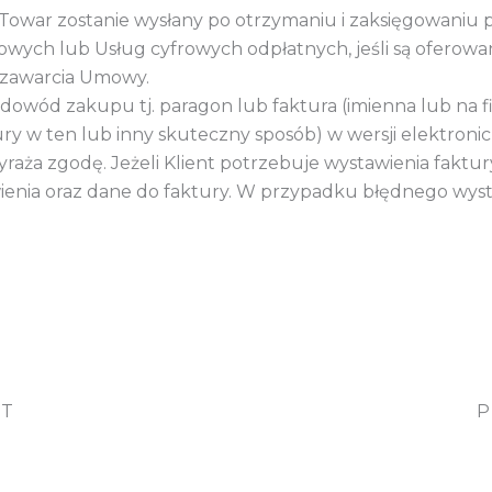
Towar zostanie wysłany po otrzymaniu i zaksięgowaniu
owych lub Usług cyfrowych odpłatnych, jeśli są oferowa
u zawarcia Umowy.
wód zakupu tj. paragon lub faktura (imienna lub na firm
y w ten lub inny skuteczny sposób) w wersji elektronicz
wyraża zgodę.
Jeżeli Klient potrzebuje wystawienia faktu
ia oraz dane do faktury. W przypadku błędnego wysta
OT
P