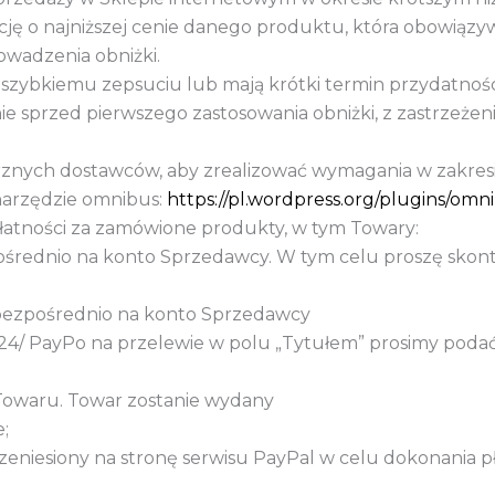
ę o najniższej cenie danego produktu, która obowiązyw
owadzenia obniżki.
ybkiemu zepsuciu lub mają krótki termin przydatności,
 sprzed pierwszego zastosowania obniżki, z zastrzeżeniem
nych dostawców, aby zrealizować wymagania w zakresie c
 narzędzie omnibus:
https://pl.wordpress.org/plugins/omn
łatności za zamówione produkty, w tym Towary:
rednio na konto Sprzedawcy. W tym celu proszę skont
bezpośrednio na konto Sprzedawcy
4/ PayPo na przelewie w polu „Tytułem” prosimy poda
 Towaru. Towar zostanie wydany
;
rzeniesiony na stronę serwisu PayPal w celu dokonania 