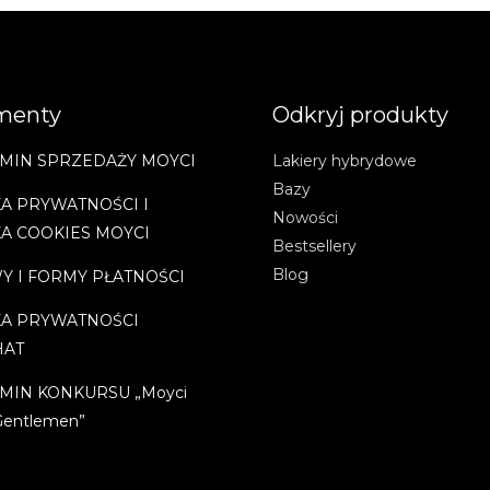
menty
Odkryj produkty
MIN SPRZEDAŻY MOYCI
Lakiery hybrydowe
Bazy
A PRYWATNOŚCI I
Nowości
KA COOKIES MOYCI
Bestsellery
Blog
Y I FORMY PŁATNOŚCI
KA PRYWATNOŚCI
HAT
MIN KONKURSU „Moyci
Gentlemen”