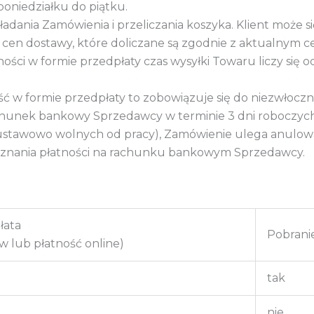
poniedziałku do piątku.
dania Zamówienia i przeliczania koszyka. Klient może 
cen dostawy, które doliczane są zgodnie z aktualnym c
ości w formie przedpłaty czas wysyłki Towaru liczy się
ność w formie przedpłaty to zobowiązuje się do niezwło
rachunek bankowy Sprzedawcy w
terminie 3 dni roboczy
ni ustawowo wolnych od pracy), Zamówienie ulega anulow
eń uznania płatności na rachunku bankowym Sprzedawcy.
łata
Pobrani
w lub płatność online)
tak
nie