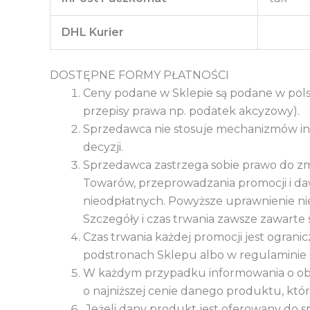
DHL Kurier
DOSTĘPNE FORMY PŁATNOŚCI
Ceny podane w Sklepie są podane w polsk
przepisy prawa np. podatek akcyzowy).
Sprzedawca nie stosuje mechanizmów i
decyzji.
Sprzedawca zastrzega sobie prawo do 
Towarów, przeprowadzania promocji i da
nieodpłatnych. Powyższe uprawnienie nie
Szczegóły i czas trwania zawsze zawarte
Czas trwania każdej promocji jest ogranic
podstronach Sklepu albo w regulaminie 
W każdym przypadku informowania o obni
o najniższej cenie danego produktu, kt
Jeżeli dany produkt jest oferowany do sp