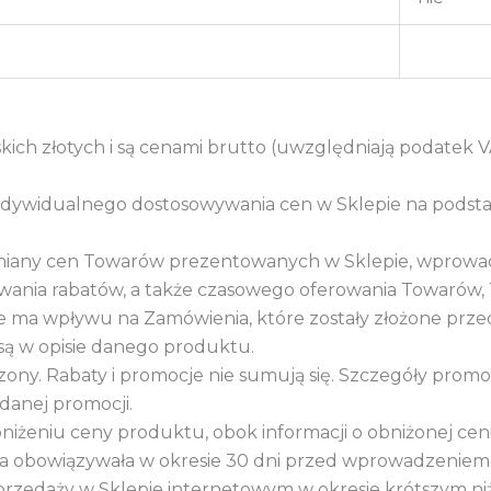
ich złotych i są cenami brutto (uwzględniają podatek V
ndywidualnego dostosowywania cen w Sklepie na pod
zmiany cen Towarów prezentowanych w Sklepie, wprow
wania rabatów, a także czasowego oferowania Towarów, 
 ma wpływu na Zamówienia, które zostały złożone przed 
 są w opisie danego produktu.
zony. Rabaty i promocje nie sumują się. Szczegóły promocj
danej promocji.
żeniu ceny produktu, obok informacji o obniżonej cen
óra obowiązywała w okresie 30 dni przed wprowadzeniem 
rzedaży w Sklepie internetowym w okresie krótszym niż 