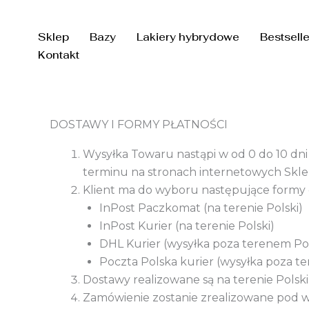
Przejdź
do
Sklep
Bazy
Lakiery hybrydowe
Bestsell
treści
Kontakt
DOSTAWY I FORMY PŁATNOŚCI
Wysyłka Towaru nastąpi w od 0 do 10 dni
terminu na stronach internetowych Skle
Klient ma do wyboru następujące formy 
InPost Paczkomat (na terenie Polski)
InPost Kurier (na terenie Polski)
DHL Kurier (wysyłka poza terenem Pol
Poczta Polska kurier (wysyłka poza t
Dostawy realizowane są na terenie Polski 
Zamówienie zostanie zrealizowane pod w