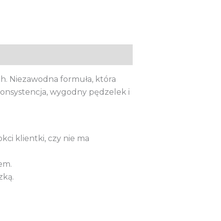
ch. Niezawodna formuła, która
 konsystencja, wygodny pędzelek i
kci klientki, czy nie ma
em.
zką.