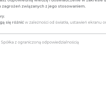
dasz odpowiednią wiedzę i doświadczenie w zakresie 
h zagrożeń związanych z jego stosowaniem.
wy.
ą się różnić
w zależności od światła, ustawień ekranu or
________________________________________________________
Spółka z ograniczoną odpowiedzialnością