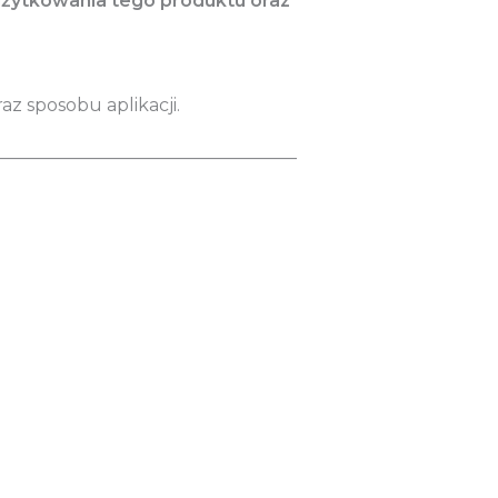
użytkowania tego produktu oraz
az sposobu aplikacji.
__________________________________