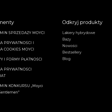
menty
Odkryj produkty
MIN SPRZEDAŻY MOYCI
Lakiery hybrydowe
Bazy
A PRYWATNOŚCI I
Nowości
KA COOKIES MOYCI
Bestsellery
Blog
Y I FORMY PŁATNOŚCI
KA PRYWATNOŚCI
HAT
MIN KONKURSU „Moyci
Gentlemen”