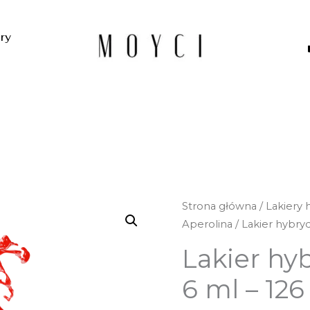
ery
Strona główna
/
Lakiery
Aperolina
/ Lakier hybry
Lakier hy
6 ml – 126