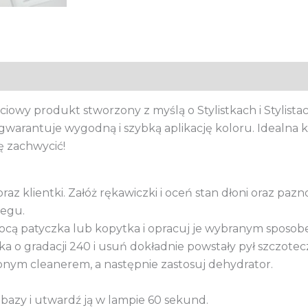
iowy produkt stworzony z myślą o Stylistkach i Stylista
e gwarantuje wygodną i szybką aplikację koloru. Idealna
ę zachwycić!
raz klientki. Załóż rękawiczki i oceń stan dłoni oraz pazno
iegu.
mocą patyczka lub kopytka i opracuj je wybranym sposob
ika o gradacji 240 i usuń dokładnie powstały pył szczotec
onym cleanerem, a następnie zastosuj dehydrator.
 bazy i utwardź ją w lampie 60 sekund.