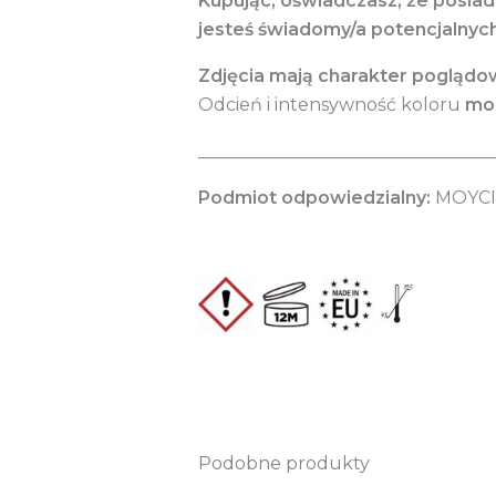
Kupując, oświadczasz, że posia
jesteś świadomy/a potencjalnyc
Zdjęcia mają charakter poglądo
Odcień i intensywność koloru
mog
_________________________________
Podmiot odpowiedzialny:
MOYCI 
Podobne produkty