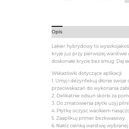
Opis
Informacje dodatkowe
Lakier hybrydowy to wysokojakośc
kryje już przy pierwszej warstwi
doskonałe krycie bez smug. Daj si
Wskazówki dotyczące aplikacji:
1. Umyj i dezynfekuj dłonie swoje o
przeciwskazań do wykonania zab
2. Delikatnie odsuń skórki za po
3. Do zmatowienia płytki użyj piln
4. Płytkę oczyść wacikiem nasącz
5. Zaaplikuj primer bezkwasowy.
6. Nałóż cienką warstwę wybranej