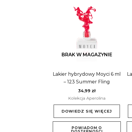
BRAK W MAGAZYNIE
Lakier hybrydowy Moyci 6 ml
La
– 123 Summer Fling
34,99
zł
Kolekcja Aperolina
DOWIEDZ SIĘ WIĘCEJ
POWIADOM O
DOSTĘPNOŚCI