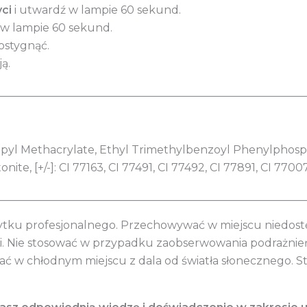
ci
i utwardź w lampie 60 sekund.
o w lampie 60 sekund.
ostygnąć.
ją.
________________________________________________________
yl Methacrylate, Ethyl Trimethylbenzoyl Phenylphosphin
te, [+/-]: CI 77163, CI 77491, CI 77492, CI 77891, CI 7700
________________________________________________________
ytku profesjonalnego. Przechowywać w miejscu niedostęp
mi. Nie stosować w przypadku zaobserwowania podrażni
ć w chłodnym miejscu z dala od światła słonecznego. 