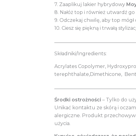
7. Zaaplikuj lakier hybrydowy
Moy
8. Nałóż top i również utwardź g
9. Odczekaj chwilę, aby top mógł 
10. Ciesz się piękną i trwałą stylizac
_________________________________
Składniki/Ingredients:
Acrylates Copolymer, Hydroxyprop
terephthalate,Dimethicone, Bentoni
_________________________________
Środki ostrożności
– Tylko do uż
Unikać kontaktu ze skórą i ocza
alergiczne. Produkt przechowywa
użycia.