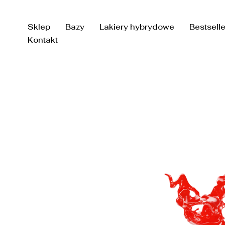
Przejdź
do
Sklep
Bazy
Lakiery hybrydowe
Bestsell
treści
Kontakt