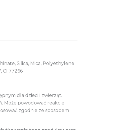
__________________________________
ate, Silica, Mica, Polyethylene
7, CI 77266
__________________________________
nym dla dzieci i zwierząt.
eń. Może powodować reakcje
Stosować zgodnie ze sposobem