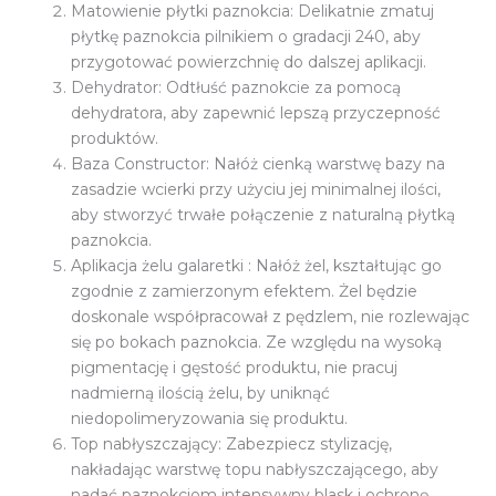
Matowienie płytki paznokcia: Delikatnie zmatuj
płytkę paznokcia pilnikiem o gradacji 240, aby
przygotować powierzchnię do dalszej aplikacji.
Dehydrator: Odtłuść paznokcie za pomocą
dehydratora, aby zapewnić lepszą przyczepność
produktów.
Baza Constructor: Nałóż cienką warstwę bazy na
zasadzie wcierki przy użyciu jej minimalnej ilości,
aby stworzyć trwałe połączenie z naturalną płytką
paznokcia.
Aplikacja żelu galaretki : Nałóż żel, kształtując go
zgodnie z zamierzonym efektem. Żel będzie
doskonale współpracował z pędzlem, nie rozlewając
się po bokach paznokcia. Ze względu na wysoką
pigmentację i gęstość produktu, nie pracuj
nadmierną ilością żelu, by uniknąć
niedopolimeryzowania się produktu.
Top nabłyszczający: Zabezpiecz stylizację,
nakładając warstwę topu nabłyszczającego, aby
nadać paznokciom intensywny blask i ochronę