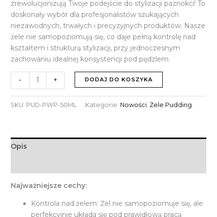
zrewolucjonizują Twoje podejście do stylizacji paznokci! To
doskonały wybór dla profesjonalistów szukających
niezawodnych, trwałych i precyzyjnych produktów. Nasze
żele nie samopoziomują się, co daje pełną kontrolę nad
kształtem i strukturą stylizacji, przy jednoczesnym
zachowaniu idealnej konsystencji pod pędzlem.
-
+
DODAJ DO KOSZYKA
SKU:
PUD-PWP-50ML
Kategorie:
Nowości
,
Żele Pudding
Opis
Informacje dodatkowe
Najważniejsze cechy:
Kontrola nad żelem: Żel nie samopoziomuje się, ale
perfekcyjnie układa się pod prawidłową pracą