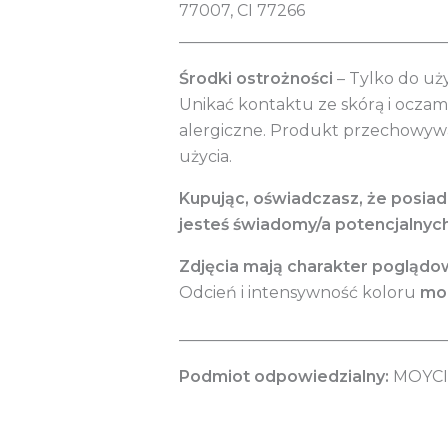
77007, CI 77266
_________________________________
Środki ostrożności
– Tylko do uż
Unikać kontaktu ze skórą i ocza
alergiczne. Produkt przechowywa
użycia.
Kupując, oświadczasz, że posia
jesteś świadomy/a potencjalnyc
Zdjęcia mają charakter poglądo
Odcień i intensywność koloru
mog
_________________________________
Podmiot odpowiedzialny:
MOYCI 