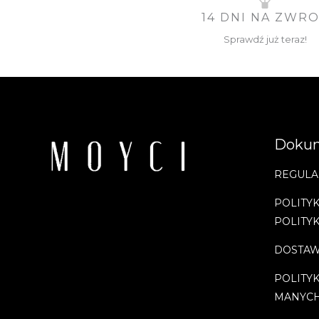
14 DNI NA ZWR
Sprawdź już teraz!
Doku
REGULA
POLITYK
POLITY
DOSTAW
POLITY
MANYC