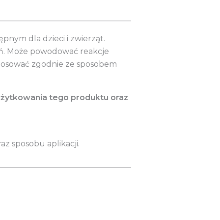
__________________________________
nym dla dzieci i zwierząt.
eń. Może powodować reakcje
Stosować zgodnie ze sposobem
użytkowania tego produktu oraz
az sposobu aplikacji.
__________________________________