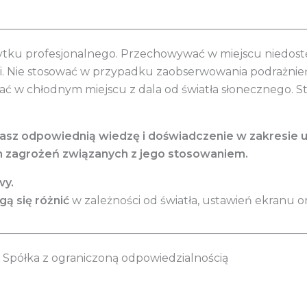
________________________________________________________
ytku profesjonalnego. Przechowywać w miejscu niedostęp
mi. Nie stosować w przypadku zaobserwowania podrażni
ć w chłodnym miejscu z dala od światła słonecznego. 
dasz odpowiednią wiedzę i doświadczenie w zakresie 
h zagrożeń związanych z jego stosowaniem.
wy.
ą się różnić
w zależności od światła, ustawień ekranu or
________________________________________________________
Spółka z ograniczoną odpowiedzialnością