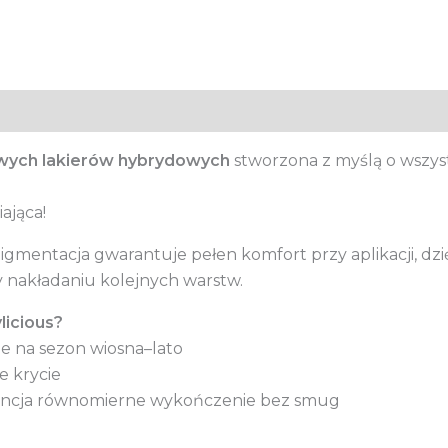
wych lakierów hybrydowych
stworzona z myślą o wszys
ająca!
gmentacja gwarantuje pełen komfort przy aplikacji, dzię
 nakładaniu kolejnych warstw.
licious?
ne na sezon wiosna–lato
e krycie
encja równomierne wykończenie bez smug