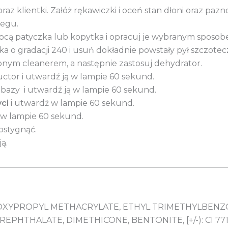
raz klientki. Załóż rękawiczki i oceń stan dłoni oraz pazno
iegu.
mocą patyczka lub kopytka i opracuj je wybranym sposob
ika o gradacji 240 i usuń dokładnie powstały pył szczotec
onym cleanerem, a następnie zastosuj dehydrator.
uctor i utwardź ją w lampie 60 sekund.
 bazy i utwardź ją w lampie 60 sekund.
ci
i utwardź w lampie 60 sekund.
o w lampie 60 sekund.
ostygnąć.
ją.
________________________________________________________
OXYPROPYL METHACRYLATE, ETHYL TRIMETHYLBENZ
PHTHALATE, DIMETHICONE, BENTONITE, [+/-): CI 77163, 