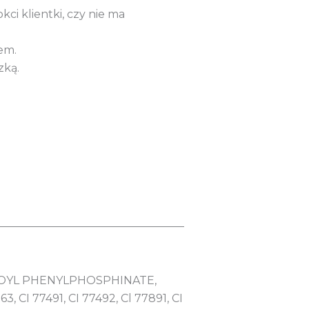
kci klientki, czy nie ma
em.
zką.
__________________________________
OYL PHENYLPHOSPHINATE,
CI 77491, CI 77492, Cl 77891, CI