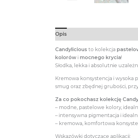
Opis
Informacje dodatkowe
Candylicious
to kolekcja
pastelo
kolorów
i
mocnego krycia
!
Słodka, lekka i absolutnie uzależni
Kremowa konsystencja i wysoka pi
smug oraz zbędnej grubości, przy
Za co pokochasz kolekcję Candy
– modne, pastelowe kolory, ideal
– intensywna pigmentacja i idealn
– kremowa, komfortowa konsyst
Wskazówki dotyczące aplikacji: