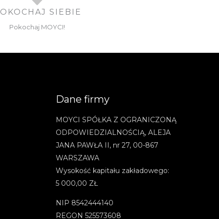
OKOCHAJ SIEBIE
Pokochaj MOYCI!
Dane firmy
MOYCI SPÓŁKA Z OGRANICZONĄ
ODPOWIEDZIALNOŚCIĄ, ALEJA
JANA PAWŁA II, nr 27, 00-867
WARSZAWA
Wysokość kapitału zakładowego:
5 000,00 ZŁ
NIP 8542444140
REGON 525573608