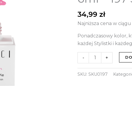
197
Sweetie
34,99
zł
Pie
Najniższa cena w ciągu
Ponadczasowy kolor, kt
każdej Stylistki i każdeg
-
+
DO
SKU:
SKU0197
Kategori