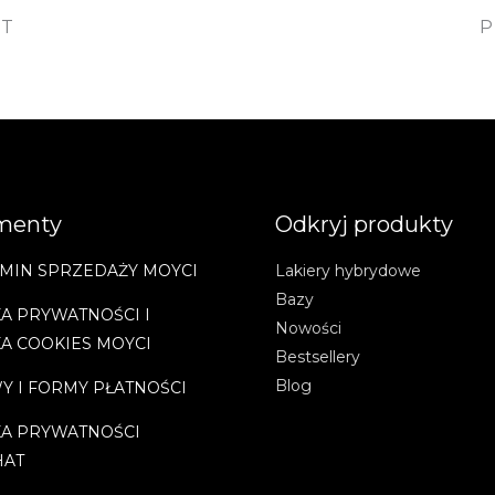
OT
P
menty
Odkryj produkty
MIN SPRZEDAŻY MOYCI
Lakiery hybrydowe
Bazy
A PRYWATNOŚCI I
Nowości
KA COOKIES MOYCI
Bestsellery
Blog
Y I FORMY PŁATNOŚCI
KA PRYWATNOŚCI
HAT