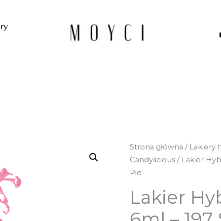
ery
ilość
Strona główna
/
Lakiery
Lakier
Candylicious
/ Lakier Hy
Hybrydowy
Pie
Moyci
Lakier Hy
6ml
-
6ml – 197