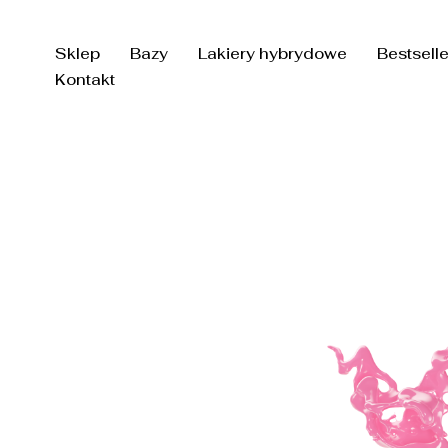
Przejdź
do
Sklep
Bazy
Lakiery hybrydowe
Bestsell
treści
Kontakt