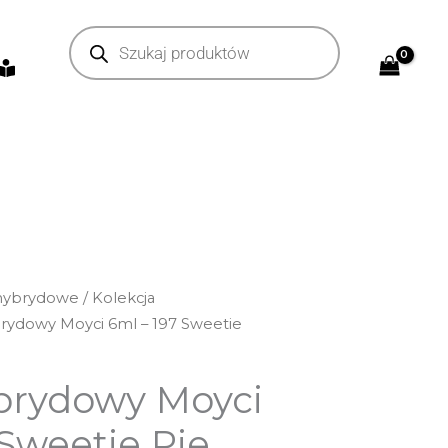
Wyszukiwarka
produktów
 hybrydowe
/
Kolekcja
brydowy Moyci 6ml – 197 Sweetie
brydowy Moyci
 Sweetie Pie