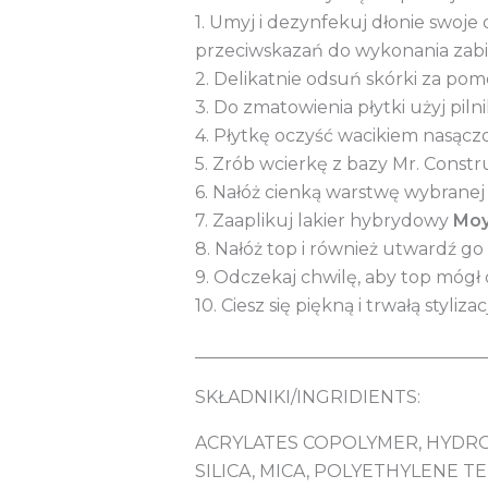
1. Umyj i dezynfekuj dłonie swoje o
przeciwskazań do wykonania zab
2. Delikatnie odsuń skórki za po
3. Do zmatowienia płytki użyj piln
4. Płytkę oczyść wacikiem nasącz
5. Zrób wcierkę z bazy Mr. Constr
6. Nałóż cienką warstwę wybranej
7. Zaaplikuj lakier hybrydowy
Moy
8. Nałóż top i również utwardź g
9. Odczekaj chwilę, aby top mógł 
10. Ciesz się piękną i trwałą stylizac
_________________________________
SKŁADNIKI/INGRIDIENTS:
ACRYLATES COPOLYMER, HYDR
SILICA, MICA, POLYETHYLENE TERE