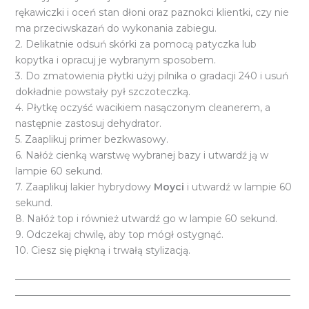
rękawiczki i oceń stan dłoni oraz paznokci klientki, czy nie
ma przeciwskazań do wykonania zabiegu.
2. Delikatnie odsuń skórki za pomocą patyczka lub
kopytka i opracuj je wybranym sposobem.
3. Do zmatowienia płytki użyj pilnika o gradacji 240 i usuń
dokładnie powstały pył szczoteczką.
4. Płytkę oczyść wacikiem nasączonym cleanerem, a
następnie zastosuj dehydrator.
5. Zaaplikuj primer bezkwasowy.
6. Nałóż cienką warstwę wybranej bazy i utwardź ją w
lampie 60 sekund.
7. Zaaplikuj lakier hybrydowy
Moyci
i utwardź w lampie 60
sekund.
8. Nałóż top i również utwardź go w lampie 60 sekund.
9. Odczekaj chwilę, aby top mógł ostygnąć.
10. Ciesz się piękną i trwałą stylizacją.
_________________________________________________________
_________________________________________________________
_________