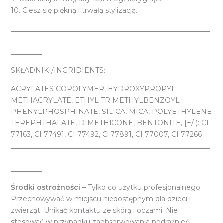
10. Ciesz się piękną i trwałą stylizacją.
_________________________________________________________
_________________________________________________________
_________
SKŁADNIKI/INGRIDIENTS:
ACRYLATES COPOLYMER, HYDROXYPROPYL
METHACRYLATE, ETHYL TRIMETHYLBENZOYL
PHENYLPHOSPHINATE, SILICA, MICA, POLYETHYLENE
TEREPHTHALATE, DIMETHICONE, BENTONITE, [+/-): CI
77163, CI 77491, CI 77492, Cl 77891, CI 77007, CI 77266
_________________________________________________________
_________________________________________________________
_________
Środki ostrożności
– Tylko do użytku profesjonalnego.
Przechowywać w miejscu niedostępnym dla dzieci i
zwierząt. Unikać kontaktu ze skórą i oczami. Nie
stosować w przypadku zaobserwowania podrażnień.