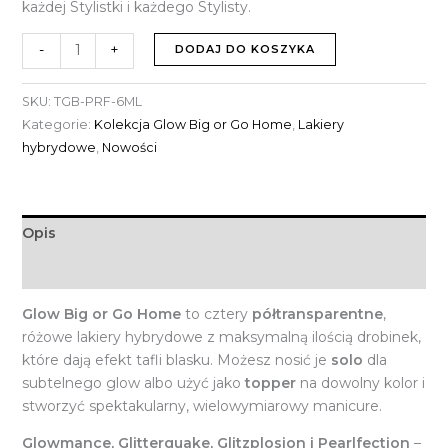
każdej Stylistki i każdego Stylisty.
-
+
DODAJ DO KOSZYKA
SKU:
TGB-PRF-6ML
Kategorie:
Kolekcja Glow Big or Go Home
,
Lakiery
hybrydowe
,
Nowości
Opis
Informacje dodatkowe
Glow Big or Go Home
to cztery
półtransparentne
,
różowe lakiery hybrydowe z maksymalną ilością drobinek,
które dają efekt tafli blasku. Możesz nosić je
solo
dla
subtelnego glow albo użyć jako
topper
na dowolny kolor i
stworzyć spektakularny, wielowymiarowy manicure.
Glowmance, Glitterquake, Glitzplosion i Pearlfection
–