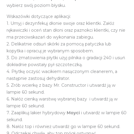
wybierz swój poziom błysku.
Wskazówki dotyczące aplikacji:
1. Umyj i dezynfekuj dłonie swoje oraz klientki. Załóż
rękawiczki i oceń stan dłoni oraz paznokci klientki, czy nie
ma przeciwskazań do wykonania zabiegu.
2. Delikatnie odsuń skórki za pomocą patyczka lub
kopytka i opracuj je wybranym sposobem.
3. Do zmatowienia płytki użyj pilnika o gradacji 240 i usuń
dokładnie powstały pył szczoteczką.
4. Płytkę oczyść wacikiem nasączonym cleanerem, a
następnie zastosuj dehydrator.
5. Zrób wcierkę z bazy Mr. Constructor i utwardź ją w
lampie 60 sekund.
6. Nałóż cienką warstwę wybranej bazy i utwardź ją w
lampie 60 sekund.
7. Zaaplikuj lakier hybrydowy
Moyci
i utwardź w lampie 60
sekund.
8. Nałóż top i również utwardź go w lampie 60 sekund.
9. Odczekaj chwilę, aby top mógł ostygnąć.