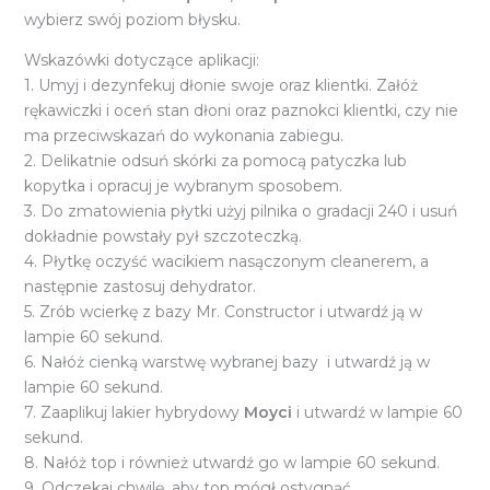
wybierz swój poziom błysku.
Wskazówki dotyczące aplikacji:
1. Umyj i dezynfekuj dłonie swoje oraz klientki. Załóż
rękawiczki i oceń stan dłoni oraz paznokci klientki, czy nie
ma przeciwskazań do wykonania zabiegu.
2. Delikatnie odsuń skórki za pomocą patyczka lub
kopytka i opracuj je wybranym sposobem.
3. Do zmatowienia płytki użyj pilnika o gradacji 240 i usuń
dokładnie powstały pył szczoteczką.
4. Płytkę oczyść wacikiem nasączonym cleanerem, a
następnie zastosuj dehydrator.
5. Zrób wcierkę z bazy Mr. Constructor i utwardź ją w
lampie 60 sekund.
6. Nałóż cienką warstwę wybranej bazy i utwardź ją w
lampie 60 sekund.
7. Zaaplikuj lakier hybrydowy
Moyci
i utwardź w lampie 60
sekund.
8. Nałóż top i również utwardź go w lampie 60 sekund.
9. Odczekaj chwilę, aby top mógł ostygnąć.