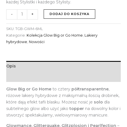
każdej Stylistki i każdego Stylisty.
-
+
DODAJ DO KOSZYKA
SKU:
TGB-GWM-6ML
Kategorie:
Kolekcja Glow Big or Go Home
,
Lakiery
hybrydowe
,
Nowości
Opis
Informacje dodatkowe
Glow Big or Go Home
to cztery
półtransparentne
,
różowe lakiery hybrydowe z maksymalną ilością drobinek,
które dają efekt tafli blasku. Możesz nosić je
solo
dla
subtelnego glow albo użyć jako
topper
na dowolny kolor i
stworzyć spektakularny, wielowymiarowy manicure.
Glowmance, Glitterquake, Glitzplosion i Pearlfection
–