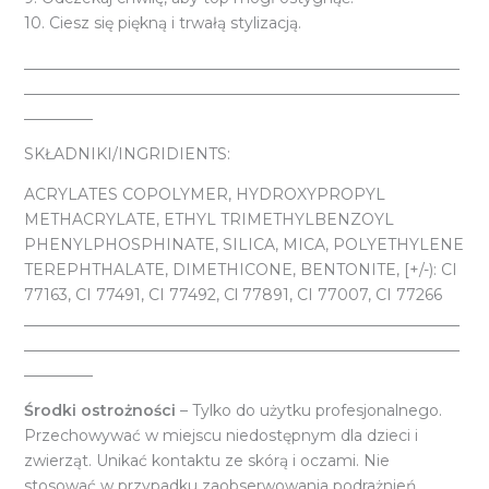
10. Ciesz się piękną i trwałą stylizacją.
_________________________________________________________
_________________________________________________________
_________
SKŁADNIKI/INGRIDIENTS:
ACRYLATES COPOLYMER, HYDROXYPROPYL
METHACRYLATE, ETHYL TRIMETHYLBENZOYL
PHENYLPHOSPHINATE, SILICA, MICA, POLYETHYLENE
TEREPHTHALATE, DIMETHICONE, BENTONITE, [+/-): CI
77163, CI 77491, CI 77492, Cl 77891, CI 77007, CI 77266
_________________________________________________________
_________________________________________________________
_________
Środki ostrożności
– Tylko do użytku profesjonalnego.
Przechowywać w miejscu niedostępnym dla dzieci i
zwierząt. Unikać kontaktu ze skórą i oczami. Nie
stosować w przypadku zaobserwowania podrażnień.