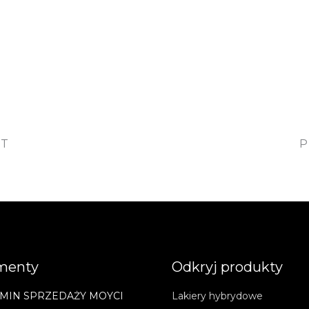
OT
P
menty
Odkryj produkty
MIN SPRZEDAŻY MOYCI
Lakiery hybrydowe