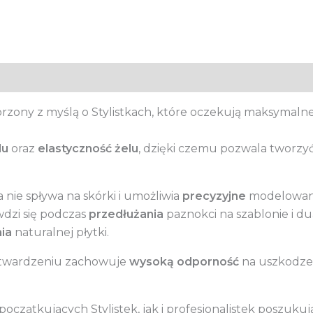
rzony z myślą o Stylistkach, które oczekują maksymalne
lu
oraz
elastyczność żelu
, dzięki czemu pozwala tworzyć 
 nie spływa na skórki i umożliwia
precyzyjne
modelowani
dzi się podczas
przedłużania
paznokci na szablonie i d
ia
naturalnej płytki.
utwardzeniu zachowuje
wysoką odporność
na uszkodzen
oczątkujących Stylistek, jak i profesjonalistek poszu