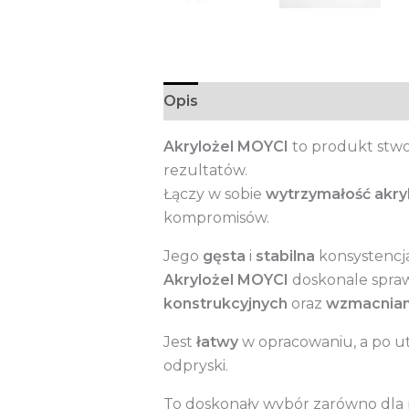
Opis
Informacje dodatkowe
Akrylożel MOYCI
to produkt stwo
rezultatów.
Łączy w sobie
wytrzymałość akry
kompromisów.
Jego
gęsta
i
stabilna
konsystencja
Akrylożel MOYCI
doskonale spraw
konstrukcyjnych
oraz
wzmacnian
Jest
łatwy
w opracowaniu, a po 
odpryski.
To doskonały wybór zarówno dla p