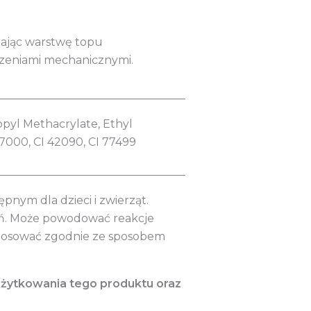
adając warstwę topu
dzeniami mechanicznymi.
__________________________________
opyl Methacrylate, Ethyl
7000, CI 42090, CI 77499
__________________________________
nym dla dzieci i zwierząt.
eń. Może powodować reakcje
Stosować zgodnie ze sposobem
użytkowania tego produktu oraz