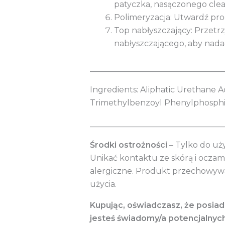
patyczka, nasączonego cle
Polimeryzacja: Utwardź pr
Top nabłyszczający: Przetrzy
nabłyszczającego, aby nad
_________________________________
Ingredients: Aliphatic Urethane A
Trimethylbenzoyl Phenylphosphina
_________________________________
Środki ostrożności
– Tylko do uż
Unikać kontaktu ze skórą i ocza
alergiczne. Produkt przechowywa
użycia.
Kupując, oświadczasz, że posia
jesteś świadomy/a potencjalnyc