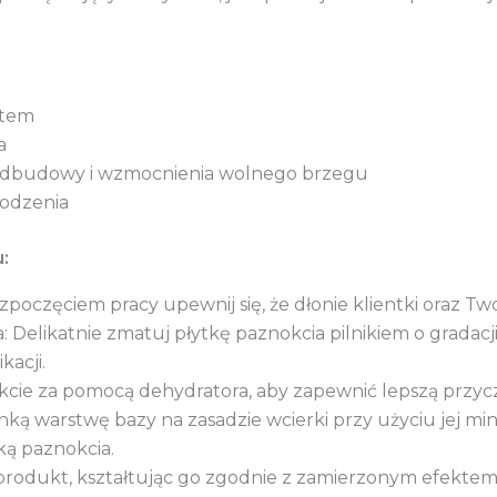
ktem
a
nadbudowy i wzmocnienia wolnego brzegu
odzenia
:
zpoczęciem pracy upewnij się, że dłonie klientki oraz T
: Delikatnie zmatuj płytkę paznokcia pilnikiem o gradac
kacji.
kcie za pomocą dehydratora, aby zapewnić lepszą przy
nką warstwę bazy na zasadzie wcierki przy użyciu jej mini
ką paznokcia.
ż produkt, kształtując go zgodnie z zamierzonym efekt