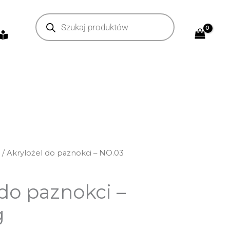
Wyszukiwarka
produktów
i
/ Akrylożel do paznokci – NO.03
 do paznokci –
g