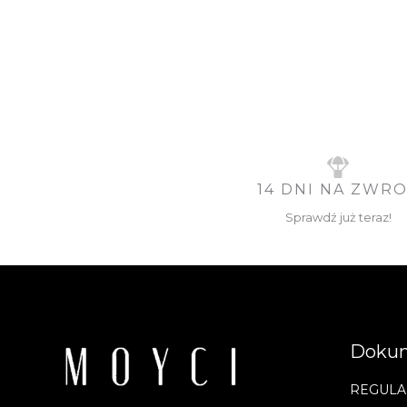
14 DNI NA ZWR
Sprawdź już teraz!
Doku
REGULA