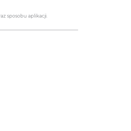
az sposobu aplikacji.
__________________________________