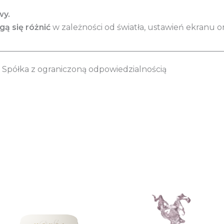
wy.
ą się różnić
w zależności od światła, ustawień ekranu or
________________________________________________________
Spółka z ograniczoną odpowiedzialnością