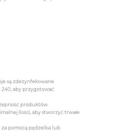
woje są zdezynfekowane.
ji 240, aby przygotować
czepność produktów.
malnej ilości, aby stworzyć trwałe
em za pomocą pędzelka lub