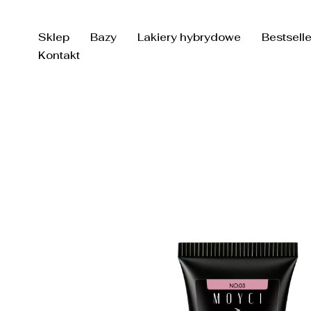
Przejdź
do
Sklep
Bazy
Lakiery hybrydowe
Bestsell
treści
Kontakt