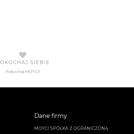
OKOCHAJ SIEBIE
Pokochaj MOYCI!
Dane firmy
MOYCI SPÓŁKA Z OGRANICZONĄ