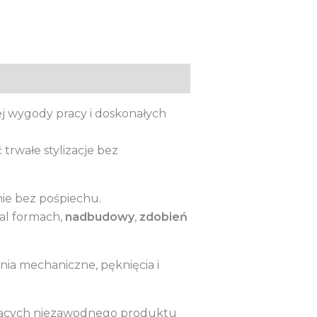
j wygody pracy i doskonałych
trwałe stylizacje bez
e bez pośpiechu.
ual formach,
nadbudowy
,
zdobień
ia mechaniczne, pęknięcia i
kujących niezawodnego produktu