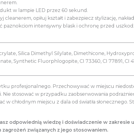
anerem.
odukt w lampie LED przez 60 sekund.
j cleanerem, opiłuj kształt i zabezpiecz stylizację, nakł
ać paznokciom intensywny blask i ochronę przed uszko
________________________________________________________
crylate, Silica Dimethyl Silylate, Dimethicone, Hydroxypr
te, Synthetic Fluorphlogopite, CI 73360, CI 77891, CI 4
________________________________________________________
ytku profesjonalnego. Przechowywać w miejscu niedostęp
mi. Nie stosować w przypadku zaobserwowania podrażni
ć w chłodnym miejscu z dala od światła słonecznego. 
dasz odpowiednią wiedzę i doświadczenie w zakresie 
h zagrożeń związanych z jego stosowaniem.