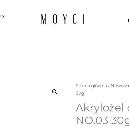
ery
ilość
Strona główna
/
Nowośc
Akrylożel
30g
do
Akrylożel
paznokci
-
NO.03 30
NO.03