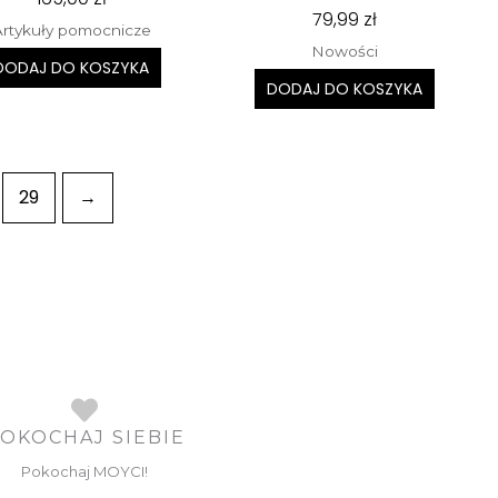
79,99
zł
Artykuły pomocnicze
Nowości
DODAJ DO KOSZYKA
DODAJ DO KOSZYKA
29
→
OKOCHAJ SIEBIE
Pokochaj MOYCI!