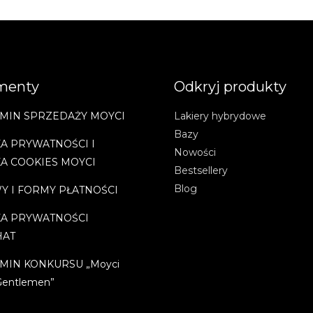
menty
Odkryj produkty
MIN SPRZEDAŻY MOYCI
Lakiery hybrydowe
Bazy
A PRYWATNOŚCI I
Nowości
KA COOKIES MOYCI
Bestsellery
Blog
Y I FORMY PŁATNOŚCI
KA PRYWATNOŚCI
HAT
MIN KONKURSU „Moyci
Gentlemen”