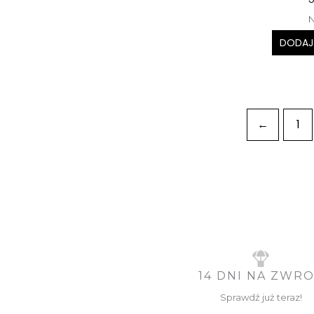
N
DODAJ
←
1
14 DNI NA ZWR
Sprawdź już teraz!