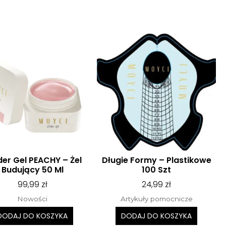
der Gel PEACHY – Żel
Długie Formy – Plastikowe
Budujący 50 Ml
100 Szt
99,99
zł
24,99
zł
Nowości
Artykuły pomocnicze
DODAJ DO KOSZYKA
DODAJ DO KOSZYKA