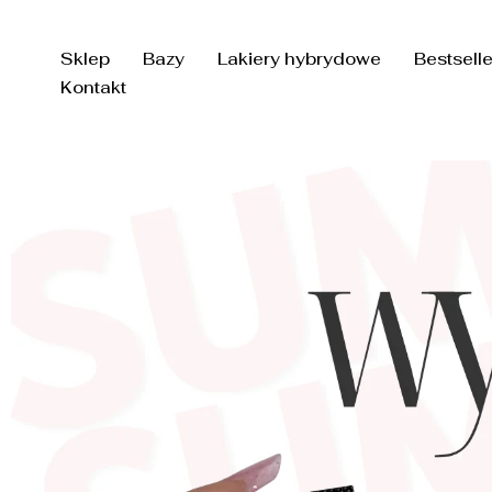
Przejdź
do
Sklep
Bazy
Lakiery hybrydowe
Bestsell
treści
Kontakt