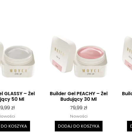
el GLASSY – Żel
Builder Gel PEACHY – Żel
Buil
jący 50 Ml
Budujący 30 Ml
99,99
zł
79,99
zł
owości
Nowości
 DO KOSZYKA
DODAJ DO KOSZYKA