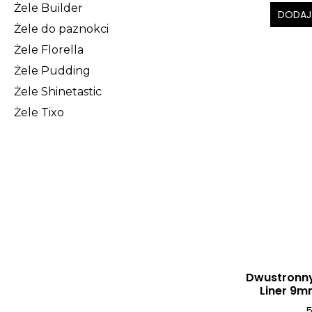
Żele Builder
DODAJ
Żele do paznokci
Żele Florella
Żele Pudding
Żele Shinetastic
Żele Tixo
Dwustronny
Liner 9m