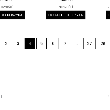
owości
Nowości
 DO KOSZYKA
DODAJ DO KOSZYKA
2
3
4
5
6
7
…
27
28
OT
P