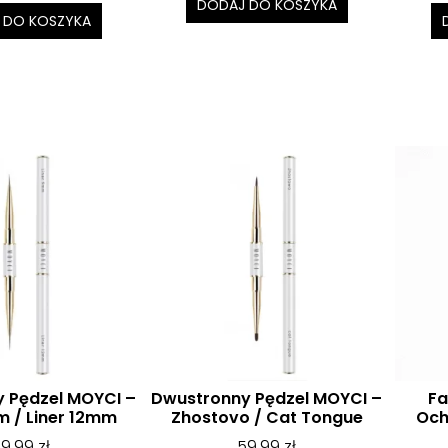
DODAJ DO KOSZYKA
 DO KOSZYKA
 Pędzel MOYCI –
Dwustronny Pędzel MOYCI –
Fa
m / Liner 12mm
Zhostovo / Cat Tongue
Och
59,99
zł
59,99
zł