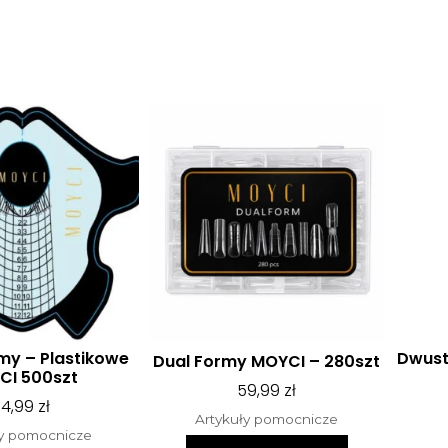
my – Plastikowe
Dwust
Dual Formy MOYCI – 280szt
CI 500szt
59,99
zł
74,99
zł
Artykuły pomocnicze
ły pomocnicze