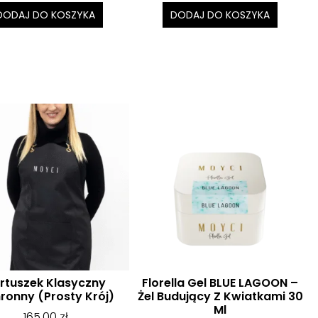
DODAJ DO KOSZYKA
DODAJ DO KOSZYKA
rtuszek Klasyczny
Florella Gel BLUE LAGOON –
ronny (prosty Krój)
Żel Budujący Z Kwiatkami 30
Ml
165,00
zł