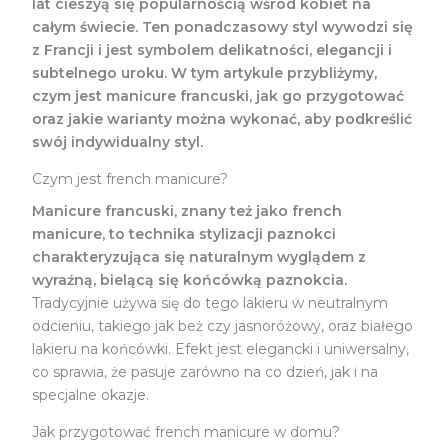
lat cieszyą się popularnością wśród kobiet na
całym świecie. Ten ponadczasowy styl wywodzi się
z Francji i jest symbolem delikatności, elegancji i
subtelnego uroku. W tym artykule przybliżymy,
czym jest manicure francuski, jak go przygotować
oraz jakie warianty można wykonać, aby podkreślić
swój indywidualny styl.
Czym jest french manicure?
Manicure francuski, znany też jako french
manicure, to technika stylizacji paznokci
charakteryzująca się naturalnym wyglądem z
wyraźną, bielącą się końcówką paznokcia.
Tradycyjnie używa się do tego lakieru w neutralnym
odcieniu, takiego jak beż czy jasnoróżowy, oraz białego
lakieru na końcówki. Efekt jest elegancki i uniwersalny,
co sprawia, że pasuje zarówno na co dzień, jak i na
specjalne okazje.
Jak przygotować french manicure w domu?