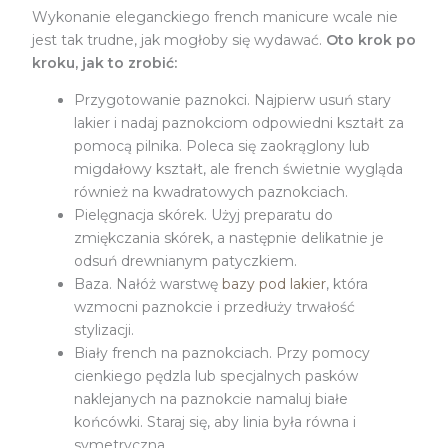
Wykonanie eleganckiego french manicure wcale nie
jest tak trudne, jak mogłoby się wydawać.
Oto krok po
kroku, jak to zrobić:
Przygotowanie paznokci. Najpierw usuń stary
lakier i nadaj paznokciom odpowiedni kształt za
pomocą pilnika. Poleca się zaokrąglony lub
migdałowy kształt, ale french świetnie wygląda
również na kwadratowych paznokciach.
Pielęgnacja skórek. Użyj preparatu do
zmiękczania skórek, a następnie delikatnie je
odsuń drewnianym patyczkiem.
Baza. Nałóż warstwę
bazy pod lakier
, która
wzmocni paznokcie i przedłuży trwałość
stylizacji.
Biały french na paznokciach. Przy pomocy
cienkiego pędzla lub specjalnych pasków
naklejanych na paznokcie namaluj białe
końcówki. Staraj się, aby linia była równa i
symetryczna.