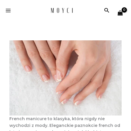
Przejdź
Szukaj
do
treści
French manicure to klasyka, która nigdy nie
wychodzi z mody. Eleganckie paznokcie french od