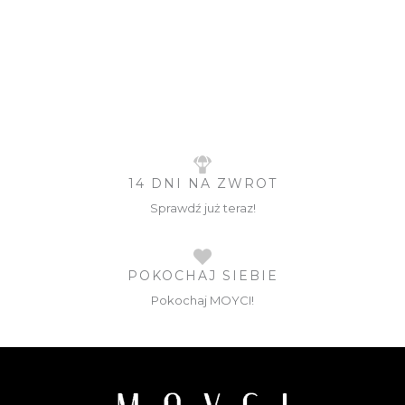
14 DNI NA ZWROT
Sprawdź już teraz!
POKOCHAJ SIEBIE
Pokochaj MOYCI!