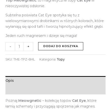
Top Meowgnetic
to magnetyczne topy
Cat Eye
w
nieoczywistej odsłonie.
Subtelna poświata Cat Eye spotyka się tu z
wielowymiarowymi drobinkami w różnych kolorach, które
wyłaniają się spod tafli i tworzą hipnotyzujący efekt głębi.
Jeden ruch magnesem i dzieje się magia!
-
+
DODAJ DO KOSZYKA
SKU:
TME-TPZ-6ML
Kategoria:
Topy
Opis
Informacje dodatkowe
Poznaj
Meowgnetic
– kolekcję topów
Cat Eye
, które
łamią schematy i przyciągają spojrzenia jak magnes.