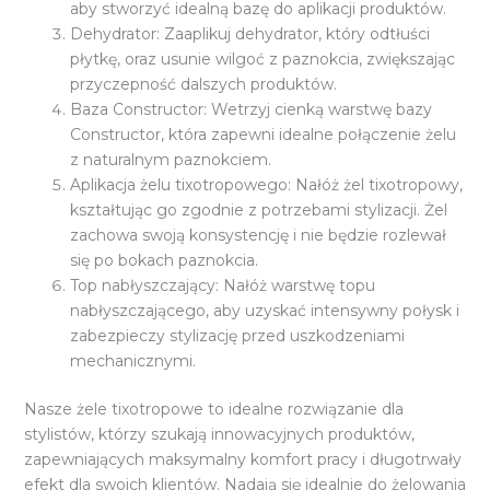
aby stworzyć idealną bazę do aplikacji produktów.
Dehydrator: Zaaplikuj dehydrator, który odtłuści
płytkę, oraz usunie wilgoć z paznokcia, zwiększając
przyczepność dalszych produktów.
Baza Constructor: Wetrzyj cienką warstwę bazy
Constructor, która zapewni idealne połączenie żelu
z naturalnym paznokciem.
Aplikacja żelu tixotropowego: Nałóż żel tixotropowy,
kształtując go zgodnie z potrzebami stylizacji. Żel
zachowa swoją konsystencję i nie będzie rozlewał
się po bokach paznokcia.
Top nabłyszczający: Nałóż warstwę topu
nabłyszczającego, aby uzyskać intensywny połysk i
zabezpieczy stylizację przed uszkodzeniami
mechanicznymi.
Nasze żele tixotropowe to idealne rozwiązanie dla
stylistów, którzy szukają innowacyjnych produktów,
zapewniających maksymalny komfort pracy i długotrwały
efekt dla swoich klientów. Nadają się idealnie do żelowania