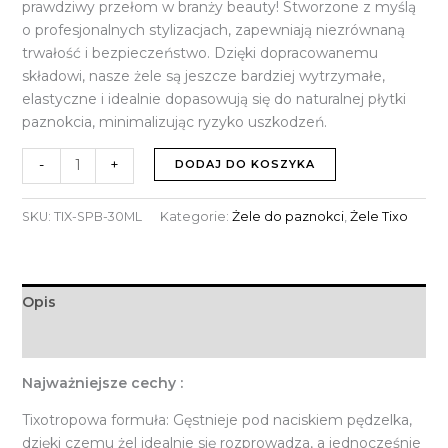
prawdziwy przełom w branży beauty! Stworzone z myślą
o profesjonalnych stylizacjach, zapewniają niezrównaną
trwałość i bezpieczeństwo. Dzięki dopracowanemu
składowi, nasze żele są jeszcze bardziej wytrzymałe,
elastyczne i idealnie dopasowują się do naturalnej płytki
paznokcia, minimalizując ryzyko uszkodzeń.
-
+
DODAJ DO KOSZYKA
SKU:
TIX-SPB-30ML
Kategorie:
Żele do paznokci
,
Żele Tixo
Opis
Informacje dodatkowe
Najważniejsze cechy :
Tixotropowa formuła: Gęstnieje pod naciskiem pędzelka,
dzięki czemu żel idealnie się rozprowadza, a jednocześnie