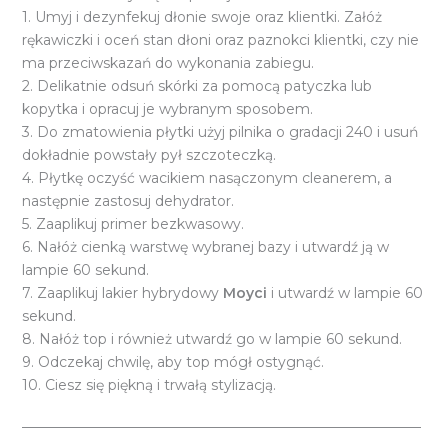
1. Umyj i dezynfekuj dłonie swoje oraz klientki. Załóż
rękawiczki i oceń stan dłoni oraz paznokci klientki, czy nie
ma przeciwskazań do wykonania zabiegu.
2. Delikatnie odsuń skórki za pomocą patyczka lub
kopytka i opracuj je wybranym sposobem.
3. Do zmatowienia płytki użyj pilnika o gradacji 240 i usuń
dokładnie powstały pył szczoteczką.
4. Płytkę oczyść wacikiem nasączonym cleanerem, a
następnie zastosuj dehydrator.
5. Zaaplikuj primer bezkwasowy.
6. Nałóż cienką warstwę wybranej bazy i utwardź ją w
lampie 60 sekund.
7. Zaaplikuj lakier hybrydowy
Moyci
i utwardź w lampie 60
sekund.
8. Nałóż top i również utwardź go w lampie 60 sekund.
9. Odczekaj chwilę, aby top mógł ostygnąć.
10. Ciesz się piękną i trwałą stylizacją.
_________________________________________________________
_________________________________________________________