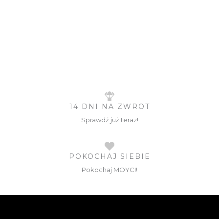
14 DNI NA ZWROT
Sprawdź już teraz!
POKOCHAJ SIEBIE
Pokochaj MOYCI!