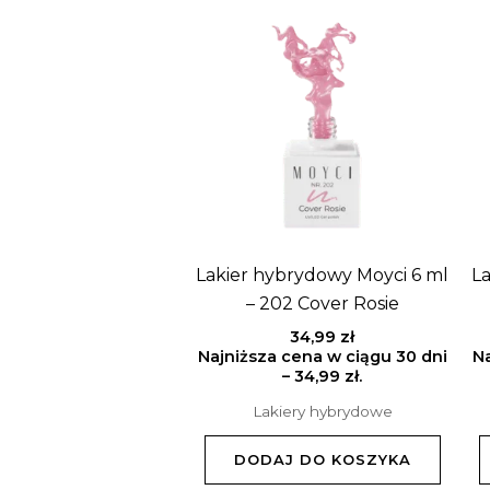
Lakier hybrydowy Moyci 6 ml
La
– 202 Cover Rosie
34,99
zł
Najniższa cena w ciągu 30 dni
Na
–
34,99
zł
.
Lakiery hybrydowe
DODAJ DO KOSZYKA