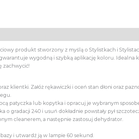
iowy produkt stworzony z myślą o Stylistkach i Stylista
e gwarantuje wygodną i szybką aplikację koloru. Idealna
ę zachwycić!
raz klientki. Załóż rękawiczki i oceń stan dłoni oraz pazno
iegu.
mocą patyczka lub kopytka i opracuj je wybranym sposob
ika o gradacji 240 i usuń dokładnie powstały pył szczotec
onym cleanerem, a następnie zastosuj dehydrator.
 bazy i utwardź ją w lampie 60 sekund.