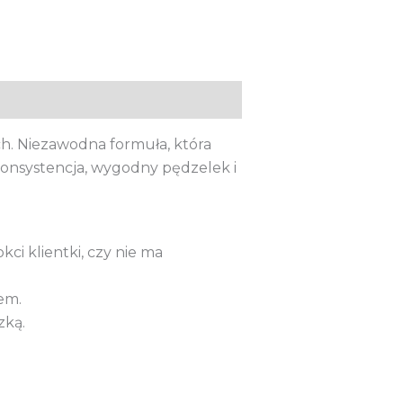
ch. Niezawodna formuła, która
 konsystencja, wygodny pędzelek i
kci klientki, czy nie ma
em.
zką.