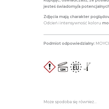
Kupując, oświadczasz, że posia
jesteś świadomy/a potencjalnyc
Zdjęcia mają charakter poglądo
Odcień i intensywność koloru
mog
_________________________________
Podmiot odpowiedzialny:
MOYCI 
Może spodoba się również…