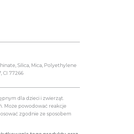
__________________________________
ate, Silica, Mica, Polyethylene
7, CI 77266
__________________________________
nym dla dzieci i zwierząt.
eń. Może powodować reakcje
Stosować zgodnie ze sposobem