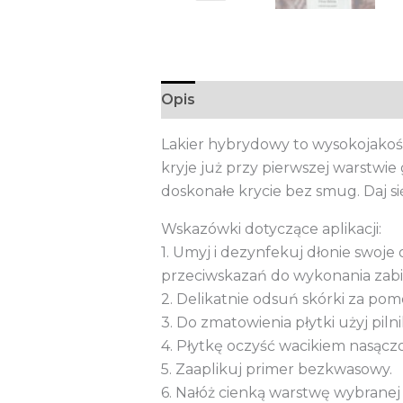
Opis
Informacje dodatkowe
Lakier hybrydowy to wysokojakośc
kryje już przy pierwszej warstwi
doskonałe krycie bez smug. Daj si
Wskazówki dotyczące aplikacji:
1. Umyj i dezynfekuj dłonie swoje o
przeciwskazań do wykonania zab
2. Delikatnie odsuń skórki za po
3. Do zmatowienia płytki użyj piln
4. Płytkę oczyść wacikiem nasącz
5. Zaaplikuj primer bezkwasowy.
6. Nałóż cienką warstwę wybranej