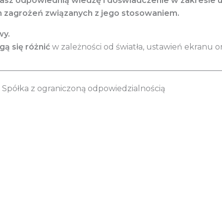
dasz odpowiednią wiedzę i doświadczenie w zakresie 
h zagrożeń związanych z jego stosowaniem.
wy.
ą się różnić
w zależności od światła, ustawień ekranu or
________________________________________________________
Spółka z ograniczoną odpowiedzialnością