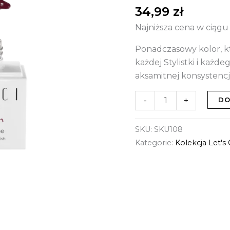
-
34,99
zł
108
Najniższa cena w ciągu
Fine
Wine
Ponadczasowy kolor, kt
każdej Stylistki i każdeg
aksamitnej konsystencji
-
+
DO
SKU:
SKU108
Kategorie:
Kolekcja Let's