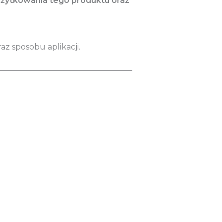
użytkowania tego produktu oraz
az sposobu aplikacji.
__________________________________