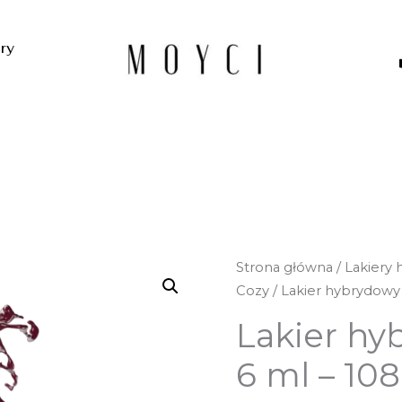
ery
ilość
Strona główna
/
Lakiery
Lakier
Cozy
/ Lakier hybrydowy
hybrydowy
Lakier hy
Moyci
6
6 ml – 10
ml