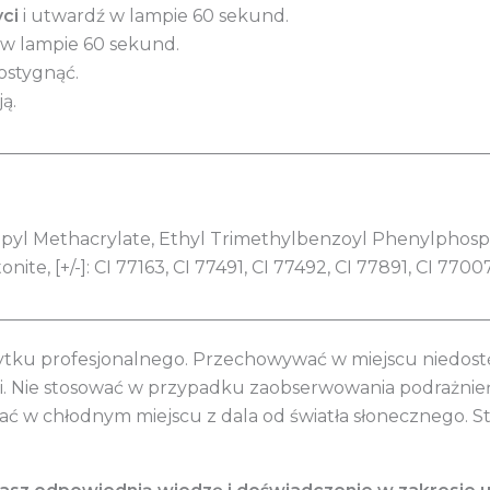
ci
i utwardź w lampie 60 sekund.
o w lampie 60 sekund.
ostygnąć.
ją.
________________________________________________________
yl Methacrylate, Ethyl Trimethylbenzoyl Phenylphosphin
te, [+/-]: CI 77163, CI 77491, CI 77492, CI 77891, CI 7700
________________________________________________________
ytku profesjonalnego. Przechowywać w miejscu niedostęp
mi. Nie stosować w przypadku zaobserwowania podrażni
ć w chłodnym miejscu z dala od światła słonecznego. 