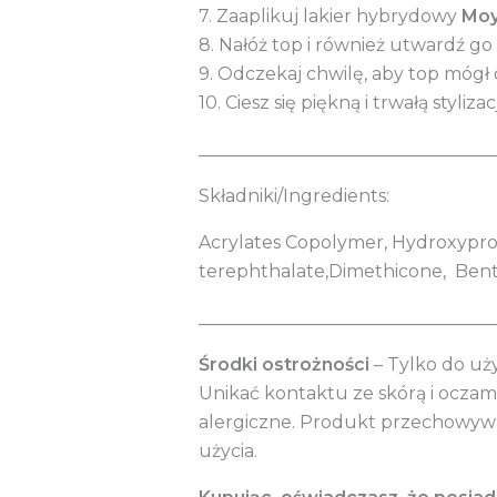
7. Zaaplikuj lakier hybrydowy
Moy
8. Nałóż top i również utwardź g
9. Odczekaj chwilę, aby top mógł 
10. Ciesz się piękną i trwałą stylizac
_________________________________
Składniki/Ingredients:
Acrylates Copolymer, Hydroxyprop
terephthalate,Dimethicone, Bentoni
_________________________________
Środki ostrożności
– Tylko do uż
Unikać kontaktu ze skórą i ocza
alergiczne. Produkt przechowywa
użycia.