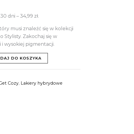
 30 dni –
34,99
zł
.
óry musi znaleźć się w kolekcji
o Stylisty. Zakochaj się w
 i wysokiej pigmentacji.
DAJ DO KOSZYKA
 Get Cozy
,
Lakiery hybrydowe