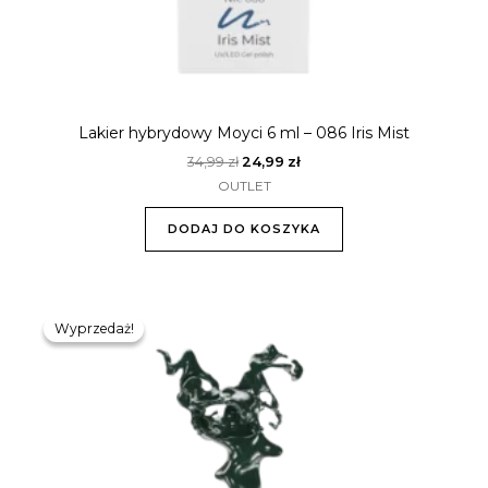
Lakier hybrydowy Moyci 6 ml – 086 Iris Mist
34,99
zł
24,99
zł
OUTLET
DODAJ DO KOSZYKA
Pierwotna
Aktualna
cena
cena
Wyprzedaż!
Wyprzedaż!
wynosiła:
wynosi:
34,99 zł.
24,99 zł.