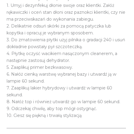
1. Umyj i dezynfekuj dłonie swoje oraz klientki. Załóż
rękawiczki i oceń stan dłoni oraz paznokci klientki, czy nie
ma przeciwskazań do wykonania zabiegu.
2. Delikatnie odsuń skórki za pomocą patyczka lub
kopytka i opracuj je wybranym sposobem.
3. Do zmatowienia płytki użyj pilnika o gradacji 240 i usuń
dokładnie powstały pył szczoteczką.
4. Płytkę oczyść wacikiem nasączonym cleanerem, a
następnie zastosuj dehydrator.
5. Zaaplikuj primer bezkwasowy.
6. Nałóż cienką warstwę wybranej bazy i utwardź ją w
lampie 60 sekund.
7. Zaaplikuj lakier hybrydowy i utwardź w lampie 60
sekund.
8. Nałóż top i również utwardź go w lampie 60 sekund.
9. Odczekaj chwilę, aby top mógł ostygnąć.
10. Ciesz się piękną i trwałą stylizacją
_________________________________________________________
_________________________________________________________