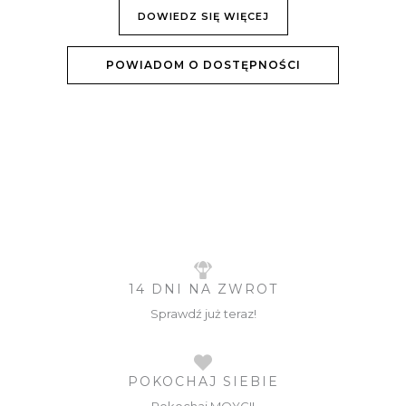
DOWIEDZ SIĘ WIĘCEJ
POWIADOM O DOSTĘPNOŚCI
14 DNI NA ZWROT
Sprawdź już teraz!
POKOCHAJ SIEBIE
Pokochaj MOYCI!