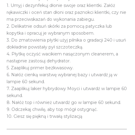
1. Umyj i dezynfekuj dłonie swoje oraz klientki. Załóż
rękawiczki i oceń stan dłoni oraz paznokci klientki, czy nie
ma przeciwskazań do wykonania zabiegu.
2. Delikatnie odsuń skórki za pomocą patyczka lub
kopytka i opracuj je wybranym sposobem.
3. Do zmatowienia płytki użyj pilnika o gradacji 240 i usuń
dokładnie powstały pył szczoteczką.
4. Płytkę oczyść wacikiem nasączonym cleanerem, a
następnie zastosuj dehydrator.
5. Zaaplikuj primer bezkwasowy.
6. Nałóż cienką warstwę wybranej bazy i utwardź ją w
lampie 60 sekund.
7. Zaaplikuj lakier hybrydowy Moyci i utwardź w lampie 60
sekund.
8. Nałóż top i również utwardź go w lampie 60 sekund.
9. Odczekaj chwilę, aby top mógł ostygnąć.
10. Ciesz się piękną i trwałą stylizacją
_________________________________________________________
_________________________________________________________