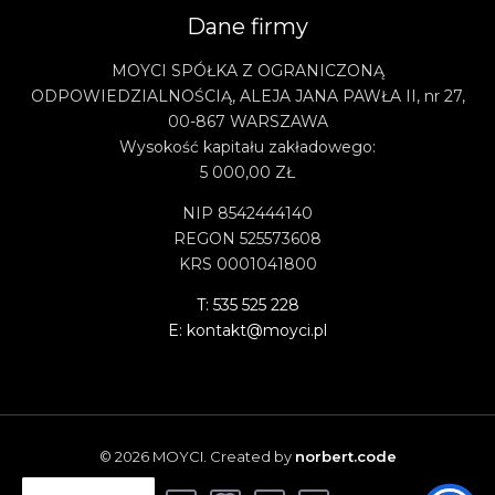
Dane firmy
MOYCI SPÓŁKA Z OGRANICZONĄ
ODPOWIEDZIALNOŚCIĄ, ALEJA JANA PAWŁA II, nr 27,
00-867 WARSZAWA
Wysokość kapitału zakładowego:
5 000,00 ZŁ
NIP 8542444140
REGON 525573608
KRS 0001041800
T: 535 525 228
E: kontakt@moyci.pl
© 2026 MOYCI. Created by
norbert.code