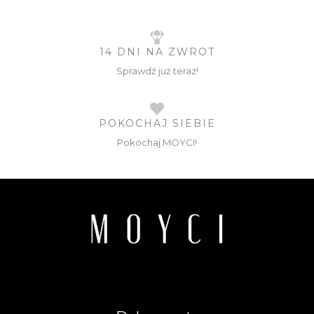
14 DNI NA ZWROT
Sprawdź już teraz!
POKOCHAJ SIEBIE
Pokochaj MOYCI!