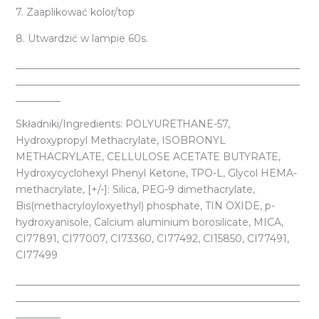
7. Zaaplikować kolor/top
8. Utwardzić w lampie 60s.
_________________________________________________________
_________________________________________________________
_________
Składniki/Ingredients: POLYURETHANE-57,
Hydroxypropyl Methacrylate, ISOBRONYL
METHACRYLATE, CELLULOSE ACETATE BUTYRATE,
Hydroxycyclohexyl Phenyl Ketone, TPO-L, Glycol HEMA-
methacrylate, [+/-]: Silica, PEG-9 dimethacrylate,
Bis(methacryloyloxyethyl) phosphate, TIN OXIDE, p-
hydroxyanisole, Calcium aluminium borosilicate, MICA,
CI77891, CI77007, CI73360, CI77492, CI15850, CI77491,
CI77499
_________________________________________________________
_________________________________________________________
_________