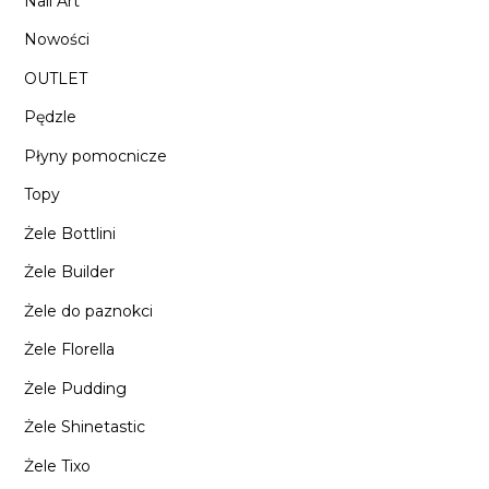
Nail Art
Nowości
OUTLET
Pędzle
Płyny pomocnicze
Topy
Żele Bottlini
Żele Builder
Żele do paznokci
Żele Florella
Żele Pudding
Żele Shinetastic
Żele Tixo