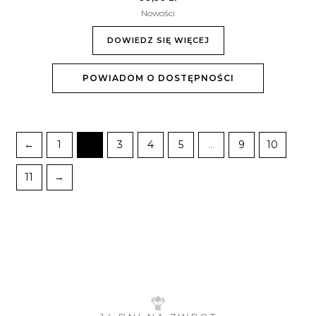
Nowości
DOWIEDZ SIĘ WIĘCEJ
POWIADOM O DOSTĘPNOŚCI
←
1
2
3
4
5
…
9
10
11
→