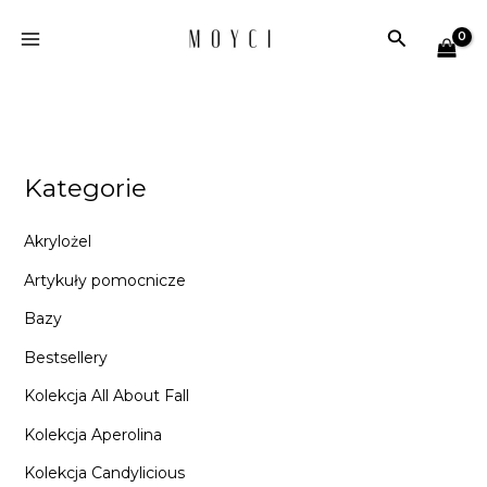
Przejdź
Szukaj
do
treści
Kategorie
Akrylożel
Artykuły pomocnicze
Bazy
Bestsellery
Kolekcja All About Fall
Kolekcja Aperolina
Kolekcja Candylicious