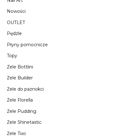
Nail Art
Nowości
OUTLET
Pędzle
Płyny pomocnicze
Topy
Żele Bottlini
Żele Builder
Żele do paznokci
Żele Florella
Żele Pudding
Żele Shinetastic
Żele Tixo