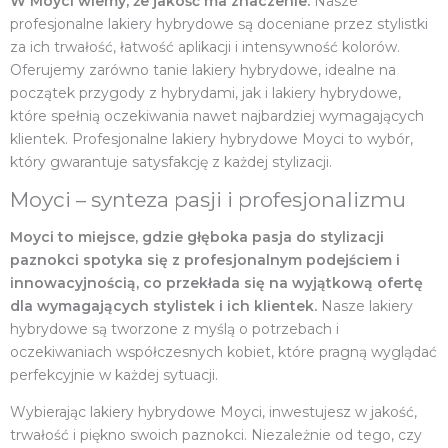
W Moyci wiemy, że jakość ma znaczenie.
Nasze
profesjonalne lakiery hybrydowe są doceniane przez stylistki
za ich trwałość, łatwość aplikacji i intensywność kolorów.
Oferujemy zarówno tanie lakiery hybrydowe, idealne na
początek przygody z hybrydami, jak i lakiery hybrydowe,
które spełnią oczekiwania nawet najbardziej wymagających
klientek. Profesjonalne lakiery hybrydowe Moyci to wybór,
który gwarantuje satysfakcję z każdej stylizacji.
Moyci – synteza pasji i profesjonalizmu
Moyci to miejsce, gdzie głęboka pasja do stylizacji
paznokci spotyka się z profesjonalnym podejściem i
innowacyjnością, co przekłada się na wyjątkową ofertę
dla wymagających stylistek i ich klientek.
Nasze lakiery
hybrydowe są tworzone z myślą o potrzebach i
oczekiwaniach współczesnych kobiet, które pragną wyglądać
perfekcyjnie w każdej sytuacji.
Wybierając lakiery hybrydowe Moyci, inwestujesz w jakość,
trwałość i piękno swoich paznokci. Niezależnie od tego, czy