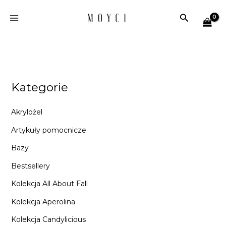
Przejdź
Szukaj
do
treści
Kategorie
Akrylożel
Artykuły pomocnicze
Bazy
Bestsellery
Kolekcja All About Fall
Kolekcja Aperolina
Kolekcja Candylicious