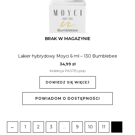
BRAK W MAGAZYNIE
Lakier hybrydowy Moyci 6 ml – 130 Bumblebee
34,99
zł
Kolekcja PASTELpop
DOWIEDZ SIĘ WIĘCEJ
POWIADOM O DOSTĘPNOŚCI
←
1
2
3
…
9
10
11
12